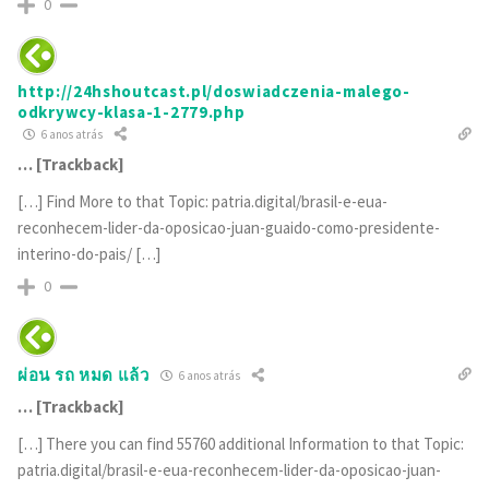
0
http://24hshoutcast.pl/doswiadczenia-malego-
odkrywcy-klasa-1-2779.php
6 anos atrás
… [Trackback]
[…] Find More to that Topic: patria.digital/brasil-e-eua-
reconhecem-lider-da-oposicao-juan-guaido-como-presidente-
interino-do-pais/ […]
0
ผ่อน รถ หมด แล้ว
6 anos atrás
… [Trackback]
[…] There you can find 55760 additional Information to that Topic:
patria.digital/brasil-e-eua-reconhecem-lider-da-oposicao-juan-