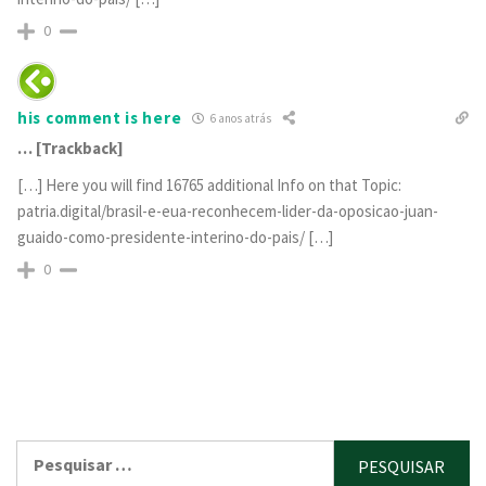
0
his comment is here
6 anos atrás
… [Trackback]
[…] Here you will find 16765 additional Info on that Topic:
patria.digital/brasil-e-eua-reconhecem-lider-da-oposicao-juan-
guaido-como-presidente-interino-do-pais/ […]
0
Pesquisar
por: