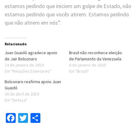
estamos pedindo que iniciem um golpe de Estado, não
estamos pedindo que vocês atirem. Estamos pedindo
que não atirem em nós”.
Relacionado
Juan Guaidó agradece apoio
Brasil não reconhece eleição
de Jair Bolsonaro
de Parlamento da Venezuela
24 de janeiro de 2019
6 de janeiro de 2020
Em "Relações Exteriores"
Em "Brasil"
Bolsonaro reafirma apoio Juan
Guaidó
30 de abril de 2019
Em "Defesa"
Facebook
Twitter
Compartilhar