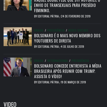
RAQUEL DODGE PEDE QUE STF AUTORIZE O
ENVIO DE TRANSEXUAIS PARA PRESÍDIO
FEMININO.
BY
EDITORIAL PÁTRIA
24 DE FEVEREIRO DE 2019
/
BRASIL
/
PRESIDÊNCIA
/
REDES SOCIAIS
BOLSONARO É O MAIS NOVO MEMBRO DOS
YOUTUBERS DE DIREITA
BY
EDITORIAL PÁTRIA
4 DE JULHO DE 2019
/
BRASIL
/
INTERNACIONAL
/
PRESIDÊNCIA
BOLSONARO CONCEDE ENTREVISTA A MÍDIA
BRASILEIRA APÓS REUNIR COM TRUMP.
ASSISTA O VÍDEO!
BY
EDITORIAL PÁTRIA
19 DE MARÇO DE 2019
/
VIDEO