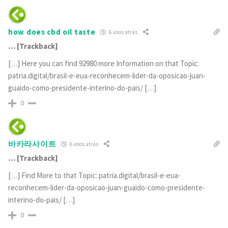
how does cbd oil taste
6 anos atrás
… [Trackback]
[…] Here you can find 92980 more Information on that Topic:
patria.digital/brasil-e-eua-reconhecem-lider-da-oposicao-juan-
guaido-como-presidente-interino-do-pais/ […]
0
바카라사이트
6 anos atrás
… [Trackback]
[…] Find More to that Topic: patria.digital/brasil-e-eua-
reconhecem-lider-da-oposicao-juan-guaido-como-presidente-
interino-do-pais/ […]
0