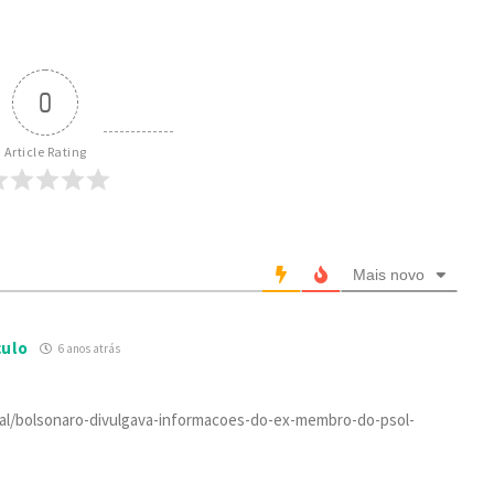
0
Article Rating
Mais novo
culo
6 anos atrás
ital/bolsonaro-divulgava-informacoes-do-ex-membro-do-psol-