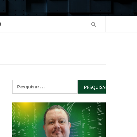
O
Pesquisar
por: