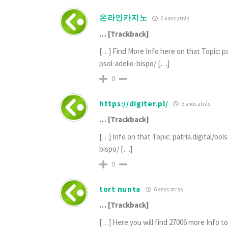
온라인카지노
6 anos atrás
… [Trackback]
[…] Find More Info here on that Topic: 
psol-adelio-bispo/ […]
0
https://digiter.pl/
6 anos atrás
… [Trackback]
[…] Info on that Topic: patria.digital/
bispo/ […]
0
tort nunta
6 anos atrás
… [Trackback]
[…] Here you will find 27006 more Info t