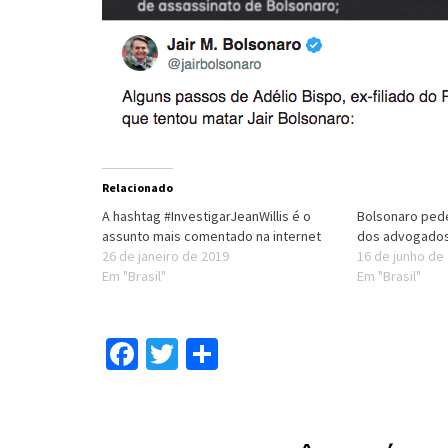
Relacionado
A hashtag #InvestigarJeanWillis é o
Bolsonaro pede
assunto mais comentado na internet
dos advogados
26 de janeiro de 2019
16 de junho de
Em "Brasil"
Em "Brasil"
Facebook
Twitter
Compartilhar