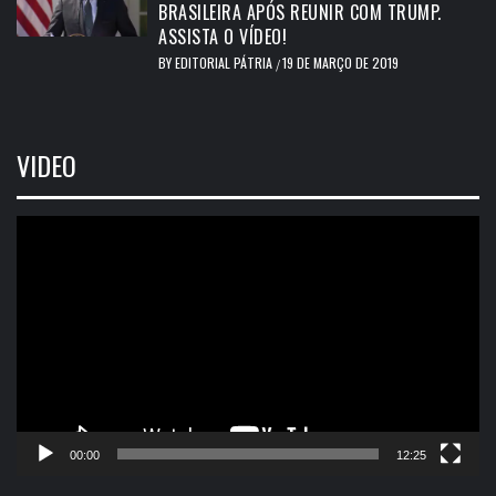
BRASILEIRA APÓS REUNIR COM TRUMP.
ASSISTA O VÍDEO!
BY
EDITORIAL PÁTRIA
19 DE MARÇO DE 2019
/
VIDEO
Tocador
de
vídeo
00:00
12:25