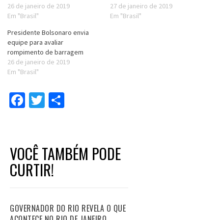
26 de janeiro de 2019
27 de janeiro de 2019
Em "Brasil"
Em "Brasil"
Presidente Bolsonaro envia
equipe para avaliar
rompimento de barragem
26 de janeiro de 2019
Em "Brasil"
Facebook
Twitter
Compartilhar
VOCÊ TAMBÉM PODE
CURTIR!
GOVERNADOR DO RIO REVELA O QUE
ACONTECE NO RIO DE JANEIRO