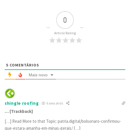
0
Article Rating
5
COMENTÁRIOS
Mais novo
shingle roofing
6 anos atrás
… [Trackback]
[…] Read More to that Topic: patria.digital/bolsonaro-confirmou-
que-estara-amanha-em-minas-gerais/ […]