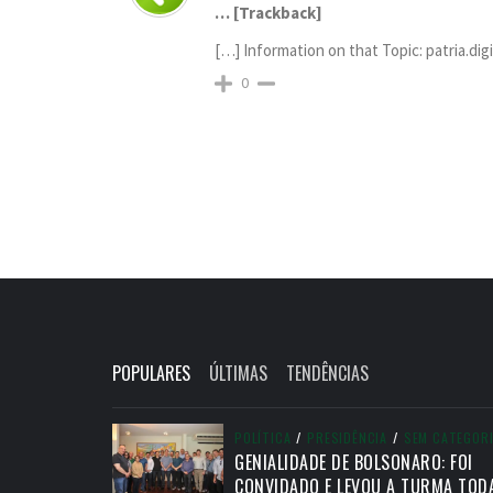
… [Trackback]
[…] Information on that Topic: patria.di
0
POPULARES
ÚLTIMAS
TENDÊNCIAS
POLÍTICA
/
PRESIDÊNCIA
/
SEM CATEGOR
GENIALIDADE DE BOLSONARO: FOI
CONVIDADO E LEVOU A TURMA TOD