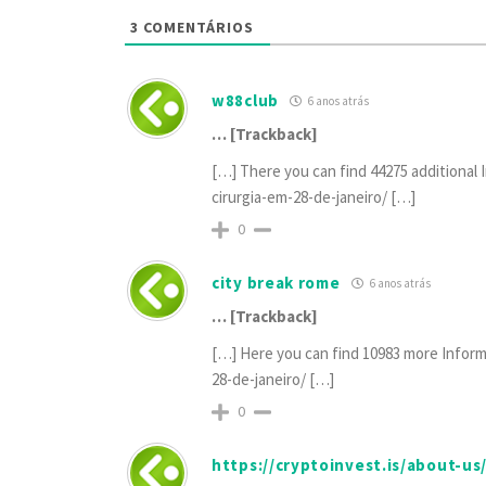
3
COMENTÁRIOS
w88club
6 anos atrás
… [Trackback]
[…] There you can find 44275 additional I
cirurgia-em-28-de-janeiro/ […]
0
city break rome
6 anos atrás
… [Trackback]
[…] Here you can find 10983 more Informa
28-de-janeiro/ […]
0
https://cryptoinvest.is/about-us