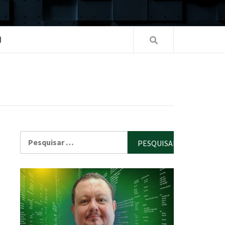
O
Pesquisar
por: