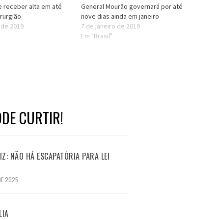
 receber alta em até
General Mourão governará por até
irurgião
nove dias ainda em janeiro
 de 2019
7 de janeiro de 2019
Em "Brasil"
DE CURTIR!
Z: NÃO HÁ ESCAPATÓRIA PARA LEI
DE 2025
LIA