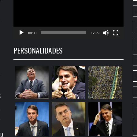
00:00
12:25
PERSONALIDADES
S
9
RO