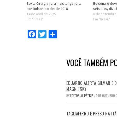
Sexta Cirurgia foi a mais longa feita
Bolsonaro deve
por Bolsonaro desde 2018
seis dias, diz c
14 de abril de 2025
8 de setembro
Em "Brasil"
Em "Brasil"
Facebook
Twitter
Compartilhar
VOCÊ TAMBÉM PO
EDUARDO ALERTA GILMAR E DI
MAGNITSKY
BY
EDITORIAL PÁTRIA
4 DE OUTUBRO 
/
TAGLIAFERRO É PRESO NA ITÁ