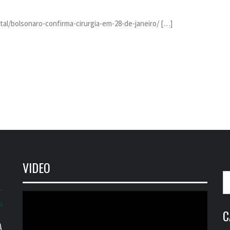
gital/bolsonaro-confirma-cirurgia-em-28-de-janeiro/ […]
VIDEO
P
po
Tocador
IA
de
C
vídeo
A