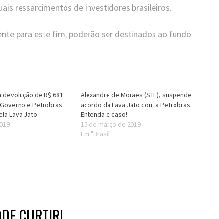
is ressarcimentos de investidores brasileiros.
ente para este fim, poderão ser destinados ao fundo
za devolução de R$ 681
Alexandre de Moraes (STF), suspende
 Governo e Petrobras
acordo da Lava Jato com a Petrobras.
la Lava Jato
Entenda o caso!
2019
15 de março de 2019
Em "Brasil"
DE CURTIR!