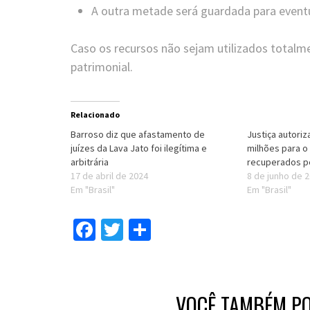
A outra metade será guardada para eventua
Caso os recursos não sejam utilizados totalm
patrimonial.
Relacionado
Barroso diz que afastamento de
Justiça autori
juízes da Lava Jato foi ilegítima e
milhões para o
arbitrária
recuperados pe
17 de abril de 2024
8 de junho de 
Em "Brasil"
Em "Brasil"
Facebook
Twitter
Compartilhar
VOCÊ TAMBÉM PO