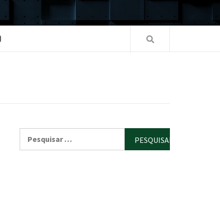
O
Pesquisar
por: