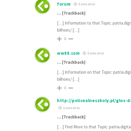
forum
6 anos atrás
… [Trackback]
[…] Information to that Topic: patria.di
bilhoes/ […]
0
ww88.com
6 anos atrás
… [Trackback]
[…] Information on that Topic: patria.di
bilhoes/ […]
0
http://policealneszkoly.pl/glos-
6 anos atrás
… [Trackback]
[…] Find More to that Topic: patria.digi