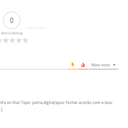
0
Article Rating
Mais novo
Info on that Topic: patria.digital/apos-fechar-acordo-com-a-lava-
…]