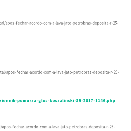
gital/apos-fechar-acordo-com-a-lava-jato-petrobras-deposita-r-25-
gital/apos-fechar-acordo-com-a-lava-jato-petrobras-deposita-r-25-
dziennik-pomorza-glos-koszalinski-89-2017-1146.php
tal/apos-fechar-acordo-com-a-lava-jato-petrobras-deposita-r-25-