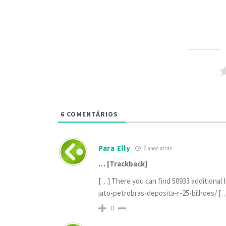
6
COMENTÁRIOS
Para Elly
6 anos atrás
… [Trackback]
[…] There you can find 50933 additional 
jato-petrobras-deposita-r-25-bilhoes/ [
0