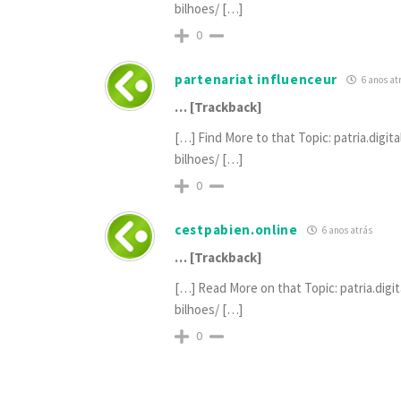
bilhoes/ […]
0
partenariat influenceur
6 anos at
… [Trackback]
[…] Find More to that Topic: patria.digi
bilhoes/ […]
0
cestpabien.online
6 anos atrás
… [Trackback]
[…] Read More on that Topic: patria.dig
bilhoes/ […]
0