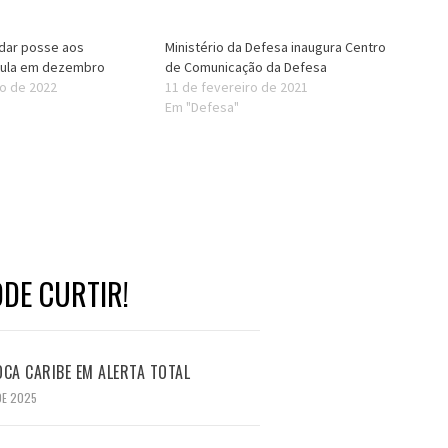
 dar posse aos
Ministério da Defesa inaugura Centro
 Lula em dezembro
de Comunicação da Defesa
o de 2022
11 de fevereiro de 2021
Em "Defesa"
DE CURTIR!
CA CARIBE EM ALERTA TOTAL
DE 2025