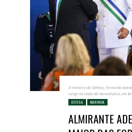
O ministro da Defesa, Fernando Azev
cargo no clube da Aeronáutica, em Br
DEFESA
MARINHA
ALMIRANTE ADE