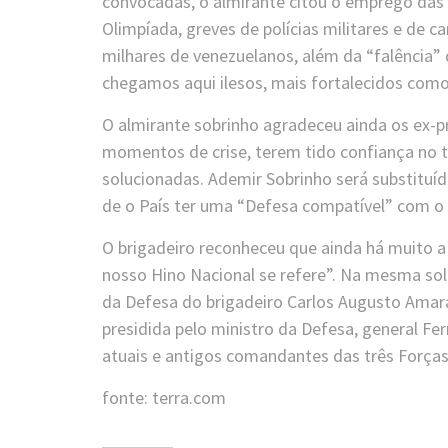
convocadas, o almirante citou o emprego da
Olimpíada, greves de polícias militares e de
milhares de venezuelanos, além da “falência”
chegamos aqui ilesos, mais fortalecidos como
O almirante sobrinho agradeceu ainda os ex-p
momentos de crise, terem tido confiança no t
solucionadas. Ademir Sobrinho será substituíd
de o País ter uma “Defesa compatível” com o
O brigadeiro reconheceu que ainda há muito a s
nosso Hino Nacional se refere”. Na mesma sol
da Defesa do brigadeiro Carlos Augusto Amaral
presidida pelo ministro da Defesa, general Fe
atuais e antigos comandantes das três Forças
fonte: terra.com