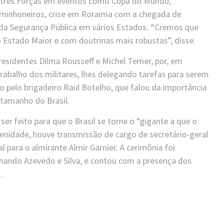
s três Forças em eventos como Copa do Mundo,
 caminhoneiros, crise em Roraima com a chegada de
 da Segurança Pública em vários Estados. “Cremos que
 Estado Maior e com doutrinas mais robustas”, disse.
residentes Dilma Rousseff e Michel Temer, por, em
rabalho dos militares, lhes delegando tarefas para serem
o pelo brigadeiro Raul Botelho, que falou da importância
 tamanho do Brasil.
er feito para que o Brasil se torne o “gigante a que o
enidade, houve transmissão de cargo de secretário-geral
 para o almirante Almir Garnier. A cerimônia foi
rnando Azevedo e Silva, e contou com a presença dos
.