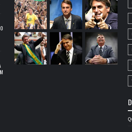
9
RO
A
OM
D
Q