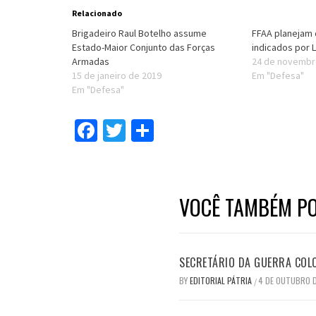
Relacionado
Brigadeiro Raul Botelho assume
FFAA planejam
Estado-Maior Conjunto das Forças
indicados por
Armadas
24 de novembr
15 de janeiro de 2019
Em "Defesa"
Em "Defesa"
Facebook
Twitter
Compartilhar
VOCÊ TAMBÉM PO
SECRETÁRIO DA GUERRA COLO
BY
EDITORIAL PÁTRIA
4 DE OUTUBRO 
/