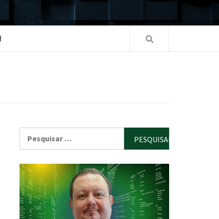
O
Pesquisar
por: