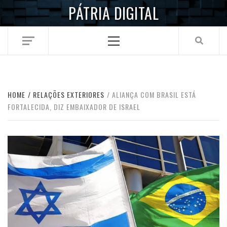
Skip
PÁTRIA DIGITAL
to
content
Primary
Menu
HOME
RELAÇÕES EXTERIORES
ALIANÇA COM BRASIL ESTÁ
FORTALECIDA, DIZ EMBAIXADOR DE ISRAEL