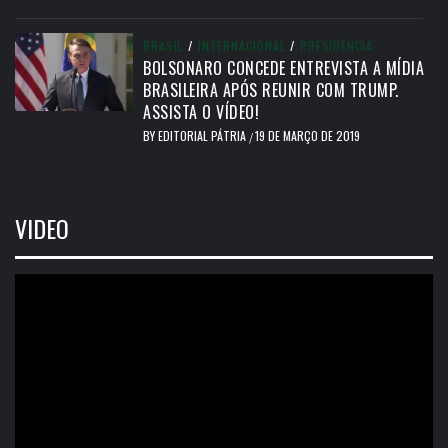
BRASIL
/
INTERNACIONAL
/
PRESIDÊNCIA
BOLSONARO CONCEDE ENTREVISTA A MÍDIA
BRASILEIRA APÓS REUNIR COM TRUMP.
ASSISTA O VÍDEO!
BY
EDITORIAL PÁTRIA
19 DE MARÇO DE 2019
/
VIDEO
Tocador
de
vídeo