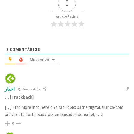
0
Article Rating
8
COMENTÁRIOS
Mais novo
اخبار
6 anos atrás
… [Trackback]
[…] Find More Info here on that Topic: patria.digital/alianca-com-
brasil-esta-fortalecida-diz-embaixador-de-israel/ […]
0