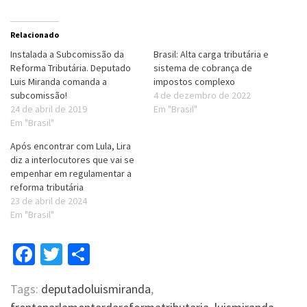
Relacionado
Instalada a Subcomissão da
Brasil: Alta carga tributária e
Reforma Tributária. Deputado
sistema de cobrança de
Luis Miranda comanda a
impostos complexo
subcomissão!
4 de dezembro de 2022
24 de abril de 2019
Em "Brasil"
Em "Brasil"
Após encontrar com Lula, Lira
diz a interlocutores que vai se
empenhar em regulamentar a
reforma tributária
23 de abril de 2024
Em "Brasil"
Facebook
Twitter
Compartilhar
Tags:
deputadoluismiranda
,