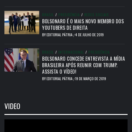
BRASIL
/
PRESIDÊNCIA
/
REDES SOCIAIS
BOLSONARO É O MAIS NOVO MEMBRO DOS
YOUTUBERS DE DIREITA
BY
EDITORIAL PÁTRIA
4 DE JULHO DE 2019
/
BRASIL
/
INTERNACIONAL
/
PRESIDÊNCIA
BOLSONARO CONCEDE ENTREVISTA A MÍDIA
BRASILEIRA APÓS REUNIR COM TRUMP.
ASSISTA O VÍDEO!
BY
EDITORIAL PÁTRIA
19 DE MARÇO DE 2019
/
VIDEO
Tocador
de