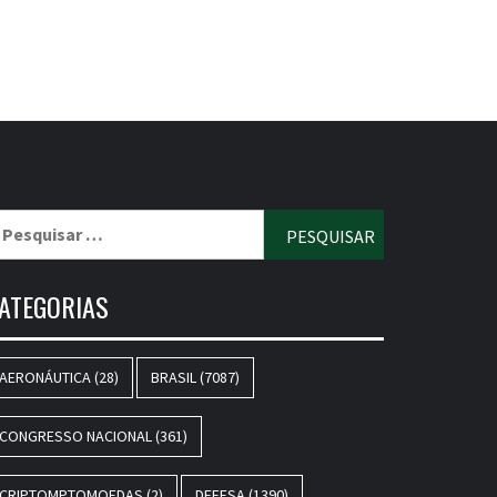
esquisar
r:
ATEGORIAS
AERONÁUTICA
(28)
BRASIL
(7087)
CONGRESSO NACIONAL
(361)
CRIPTOMPTOMOEDAS
(2)
DEFESA
(1390)