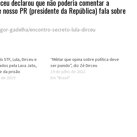
rceu declarou que não poderia comentar a
 nosso PR (presidente da República) fala sobre
gor-gadelha/encontro-secreto-lula-dirceu
 STF, Lula, Dirceu e
“Militar que opina sobre política deve
dos pela Lava Jato,
ser punido”, diz Zé Dirceu
r da prisão
19 de julho de 2022
 de 2019
Em "Brasil"