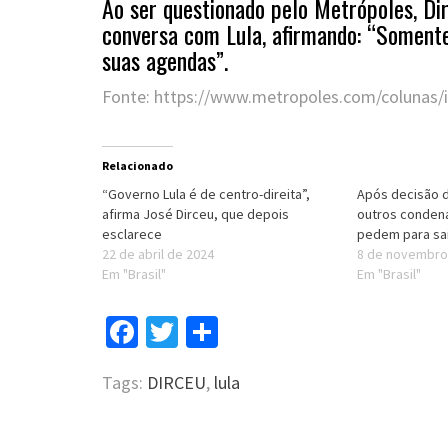
Ao ser questionado pelo Metrópoles, Di
conversa com Lula, afirmando: “Somente
suas agendas”.
Fonte: https://www.metropoles.com/colunas/i
Relacionado
“Governo Lula é de centro-direita”,
Após decisão do
afirma José Dirceu, que depois
outros condena
esclarece
pedem para sai
22 de abril de 2024
8 de novembro
Em "Brasil"
Em "Brasil"
Facebook
Twitter
Compartilhar
Tags:
DIRCEU
,
lula