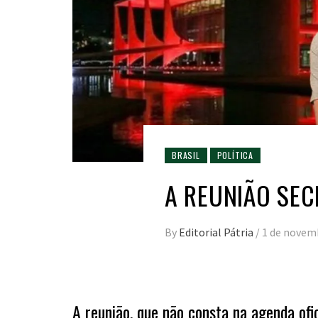
BRASIL
POLÍTICA
A REUNIÃO SEC
By
Editorial Pátria
/
1 de novem
A reunião, que não consta na agenda ofi