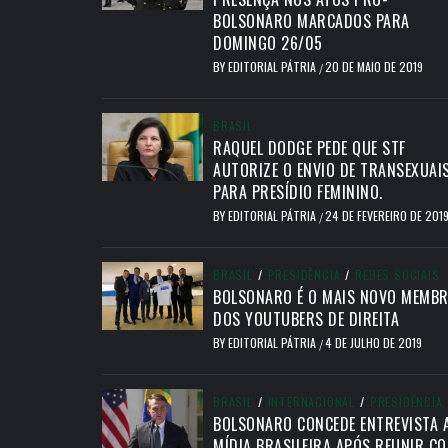
BOLSONARO MARCADOS PARA
DOMINGO 26/05
BY
EDITORIAL PÁTRIA
20 DE MAIO DE 2019
/
BRASIL
RAQUEL DODGE PEDE QUE STF
AUTORIZE O ENVIO DE TRANSEXUAI
PARA PRESÍDIO FEMININO.
BY
EDITORIAL PÁTRIA
24 DE FEVEREIRO DE 201
/
BRASIL
/
PRESIDÊNCIA
/
REDES SOCIAIS
BOLSONARO É O MAIS NOVO MEMB
DOS YOUTUBERS DE DIREITA
BY
EDITORIAL PÁTRIA
4 DE JULHO DE 2019
/
BRASIL
/
INTERNACIONAL
/
PRESIDÊNCIA
BOLSONARO CONCEDE ENTREVISTA 
MÍDIA BRASILEIRA APÓS REUNIR C