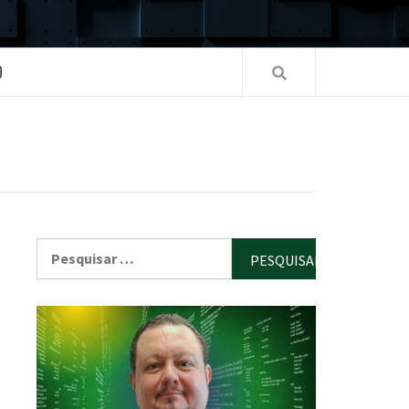
O
Pesquisar
por: