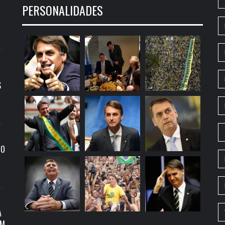
PERSONALIDADES
S
9
RO
A
OM